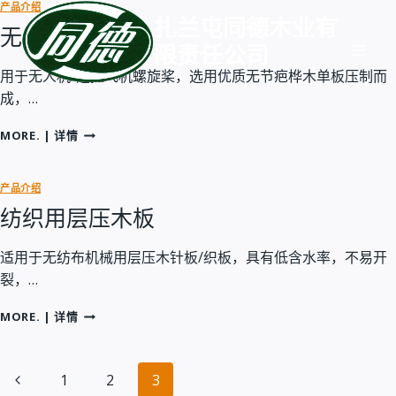
跳
产品介绍
扎兰屯同德木业有
到
无人机配件
限责任公司
内
容
用于无人机/遥控飞机螺旋桨，选用优质无节疤桦木单板压制而
成，…
无
MORE. | 详情
人
机
配
产品介绍
件
纺织用层压木板
适用于无纺布机械用层压木针板/织板，具有低含水率，不易开
裂，…
纺
MORE. | 详情
织
用
页
层
上
1
2
3
压